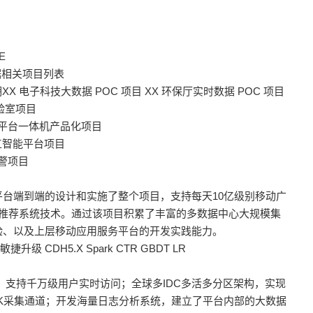
E
数据相关项目列表
XX 电子科技大数据 POC 项目 XX 环保厅实时数据 POC 项目
实验室项目
云平台一体机产品化项目
人工智能平台项目
预警项目
台端到端的设计和实施了整个项目，支持每天10亿级别移动广
告推荐系统技术。通过该项目积累了丰富的多数据中心大规模集
验、以及上层移动应用服务平台的开发实践能力。
 CDH5.X Spark CTR GBDT LR
，支持千万级用户实时访问；全球多IDC多活多分区架构，实现
K采集通道；开发海量日志分析系统，建立了平台内部的大数据