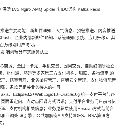
 LVS Nginx AMQ Spider 多IDC架构 Kafka Redis
信息推送主要功能：新邮件通知、天气信息、预警推送、内容推送
Push、企业内部新邮件通知、系统通知(系统、应用升级)、其
支撑百万级别用户访问。
开发 端到端分布式服务认证
3G商城、全国一卡充、手机交费、固网交费、自助终端等独立
宝、财付通、环迅等多家第三方支付机构、银联、各物流商 的
管理、结算管理、业务鉴权管理、密钥安全管理、支付物流配置
对账、退款等相关业务接入的扩展。
、axis、Eclipse3.2+WebLogic10+Oracle10g 统一支付平台与各
TP流、页面重定向、点对点回调方式通讯；支付平台业务门户前台使
支付渠道、支付机构相关信息；业务逻辑层使用Hessian方式与前台
回调处 理引擎；公共加解密API支持3DES、RSA算法方
文；