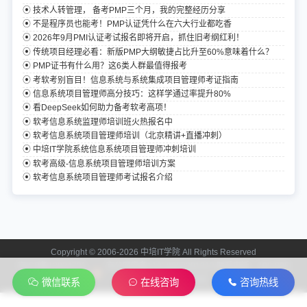
技术人转管理， 备考PMP三个月，我的完整经历分享
不是程序员也能考！PMP认证凭什么在六大行业都吃香
2026年9月PMI认证考试报名即将开启，抓住旧考纲红利！
传统项目经理必看：新版PMP大纲敏捷占比升至60%意味着什么？
PMP证书有什么用？这6类人群最值得报考
考软考别盲目！信息系统与系统集成项目管理师考证指南
信息系统项目管理师高分技巧：这样学通过率提升80%
看DeepSeek如何助力备考软考高项！
软考信息系统监理师培训班火热报名中
软考信息系统项目管理师培训（北京精讲+直播冲刺）
中培IT学院系统信息系统项目管理师冲刺培训
软考高级-信息系统项目管理师培训方案
软考信息系统项目管理师考试报名介绍
Copyright © 2006-2026 中培IT学院 All Rights Reserved
京ICP备13024721
京公网安备11010602201312 联系电话：400-808-
号-2
2006
微信联系
在线咨询
咨询热线