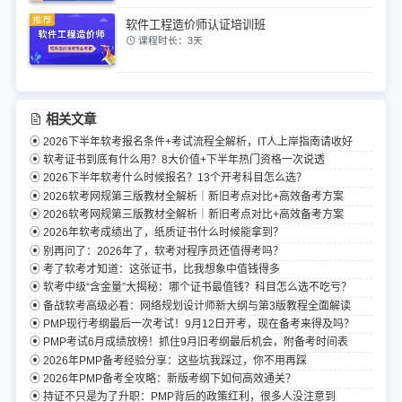
软件工程造价师认证培训班
课程时长：3天
相关文章
2026下半年软考报名条件+考试流程全解析，IT人上岸指南请收好
软考证书到底有什么用？8大价值+下半年热门资格一次说透
2026下半年软考什么时候报名？13个开考科目怎么选？
2026软考网规第三版教材全解析｜新旧考点对比+高效备考方案
2026软考网规第三版教材全解析｜新旧考点对比+高效备考方案
2026年软考成绩出了，纸质证书什么时候能拿到？
别再问了：2026年了，软考对程序员还值得考吗？
考了软考才知道：这张证书，比我想象中值钱得多
软考中级“含金量”大揭秘：哪个证书最值钱？科目怎么选不吃亏？
备战软考高级必看：网络规划设计师新大纲与第3版教程全面解读
PMP现行考纲最后一次考试！9月12日开考，现在备考来得及吗？
PMP考试6月成绩放榜！抓住9月旧考纲最后机会，附备考时间表
2026年PMP备考经验分享：这些坑我踩过，你不用再踩
2026年PMP备考全攻略：新版考纲下如何高效通关？
持证不只是为了升职：PMP背后的政策红利，很多人没注意到