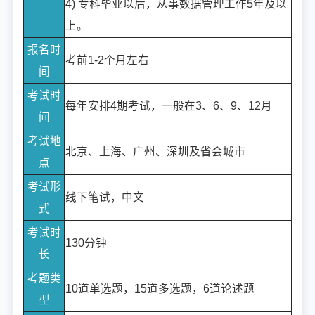
4) 专科毕业以后，从事数据管理工作5年及以
上。
报名时
考前1-2个月左右
间
考试时
每年安排4期考试，一般在3、6、9、12月
间
考试地
北京、上海、广州、深圳及省会城市
点
考试形
线下笔试，中文
式
考试时
130分钟
长
考题类
10道单选题，15道多选题，6道论述题
型