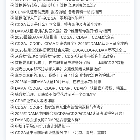
数据越存越多，越用越乱？数据治理到底怎么治？
CDMP认证考试费用_报名流程_备考资料一站式指南
数据治理入门证书CDGA，零基础也能考？
CDGA 认证是什么？含金量、报考条件及考试全攻略
DAMA认证培训机构怎么选？四个维度帮你避开"踩坑"指南
2026最新DAMA认证指南｜CDGA 、CDGP 、CDAM怎么选
CDGA、CDGP、CDAM到底选哪个？2026年DAMA认证三证全攻略
2026杭州全球数据管理峰会来袭：CDGA/CDGP/CDAM考不过全额退认证费
从数据"管理员"到数据"专家"，CDGP认证能带给你什么改变？
数据要素时代来了，你的职业证书准备好了吗 ——聊聊CDGP数据治理专家认证
想考CDGP却不知从哪入手？这篇保姆级攻略请收好
拿到CDGP的那天，我终于明白了什么叫"数据治理的护城河"
2026第三期DAMA认证10月开考，在校生享7折特惠
DAMA（CDGA、CDGP、CDMP、CDAM） 认证官方授权，精准题库+模拟考试
搞数据治理，到底值不值得花时间考一个CDMP？
CDMP证书4大等级详解
CDGA与CDGP：数据治理从业者该如何选择与备考？
2025年DAMA中国峰会期CDGA/CDGP/CDAM认证考试报名开启！
DAMA协会颁发的CDMP适合哪些人群？
中培IT学院5月份开班计划通知>>
CDGA证书考前培训火热报名中！（北京、青岛、重庆）