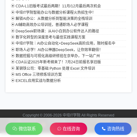
CDA-L1旧版考试最后两期！11月/12月最后两次机会
中培IT学院智能办公与数据分析课程火热招生中！
解锁AI办公：从数据分析到智能决策的全栈培训
AI辅助高效办公培训班，普通职场人必学课程
DeepSeek职场课：从AI小白到办公软件达人的路径
数字化转型的深度思考与最佳实践课程方案
中培IT学院｜AI办公自动化+DeepSeek高阶应用，限时报名中
职场人必学！AI办公神器DeepSeek，让你效率翻倍！
数据挖掘与可视化高级研修班在京举办，下一站广州
CDA认证2025年新考纲来了！7月24日前报名享旧版
某钢铁公司：零基础 Python 处理 Excel 文件培训​
MS Office 三项修炼培训方案
EXCEL应用实战与数据分析
Copyright © 2006-2026 中培IT学院 All Rights Reserved
京ICP备13024721
京公网安备11010602201312 联系电话：400-808-
号-2
2006
微信联系
在线咨询
咨询热线