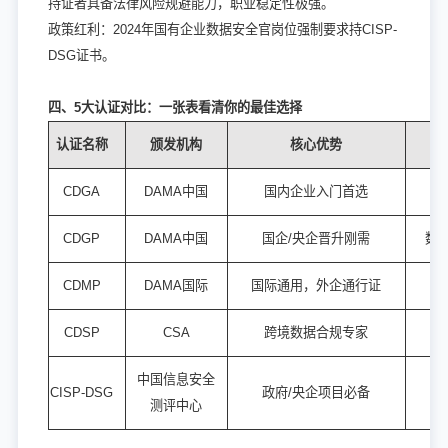
持证者具备法律风险规避能力，职业稳定性极强。
政策红利：2024年国有企业数据安全官岗位强制要求持CISP-
DSG证书。
四、5大认证对比：一张表看清你的最佳选择
认证名称
颁发机构
核心优势
CDGA
DAMA中国
国内企业入门首选
CDGP
DAMA中国
国企/央企晋升刚需
数
CDMP
DAMA国际
国际通用，外企通行证
数
CDSP
CSA
跨境数据合规专家
中国信息安全
CISP-DSG
政府/央企项目必备
测评中心