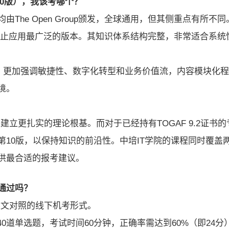
（第10版），我该考哪个？
he Open Group颁发，全球通用，但其侧重点有所不同
迄今为止应用最广泛的版本。其知识体系结构完整，非常适合系统
的基础上，更加强调敏捷性、数字化转型和业务价值流，内容模块化
境。
建立更扎实的理论根基。而对于已经持有TOGAF 9.2证书的
10版，以保持知识的前沿性。中培IT学院的课程同时覆盖
供最合适的报考建议。
通过吗？
英文对照的线下机考形式。
共40道单选题，考试时间60分钟，正确率需达到60%（即24分