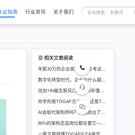
认证指南
行业资讯
关于我们
相关文章阅读
年薪30万的企业架构师都在考这本证——TOGAF® EA鉴定级认证，你了解吗？
数字化转型时代，企业为什么越来越需要"懂架构"的人？
信创+AI催生新风口：2026年懂架构的人正在被抢着要
你学的是TOGAF方法论，还是TOGAF“填空题”？
AI会取代架构师吗？数据给出了相反的答案
86%的架构总监岗位都在要它——TOGAF到底是什么来头？
一篇文章搞懂TOGAF® EA鉴定级认证：考什么、怎么考、能得到什么