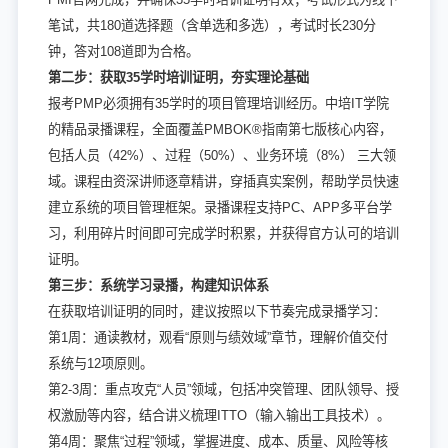
笔试，共180道选择题（含单选和多选），考试时长230分
钟，答对108道即为合格。
第二步：获取35学时培训证明，夯实理论基础
报考PMP必须拥有35学时的项目管理培训经历。中培IT学院
的精品录播课程，全面覆盖PMBOK®指南第七版核心内容，
包括人员（42%）、过程（50%）、业务环境（8%） 三大领
域。课程由资深讲师逐章精讲，穿插真实案例，帮助学员快速
建立系统的项目管理框架。录播课程支持PC、APP多平台学
习，利用碎片时间即可完成学时积累，并获得官方认可的培训
证明。
第三步：系统学习录播，构建知识体系
在获取培训证明的同时，建议按照以下节奏完成录播学习：
第1周：通读教材，观看“原则与绩效域”章节，理解价值交付
系统与12项原则。
第2-3周：重点攻克“人员”领域，包括冲突管理、团队领导、授
权激励等内容，结合讲义梳理ITTO（输入输出工具技术）。
第4周：聚焦“过程”领域，掌握进度、成本、质量、风险等核