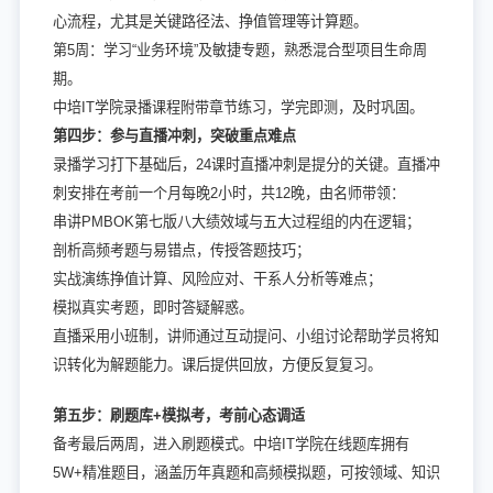
心流程，尤其是关键路径法、挣值管理等计算题。
第5周：学习“业务环境”及敏捷专题，熟悉混合型项目生命周
期。
中培IT学院录播课程附带章节练习，学完即测，及时巩固。
第四步：参与直播冲刺，突破重点难点
录播学习打下基础后，24课时直播冲刺是提分的关键。直播冲
刺安排在考前一个月每晚2小时，共12晚，由名师带领：
串讲PMBOK第七版八大绩效域与五大过程组的内在逻辑；
剖析高频考题与易错点，传授答题技巧；
实战演练挣值计算、风险应对、干系人分析等难点；
模拟真实考题，即时答疑解惑。
直播采用小班制，讲师通过互动提问、小组讨论帮助学员将知
识转化为解题能力。课后提供回放，方便反复复习。
第五步：刷题库+模拟考，考前心态调适
备考最后两周，进入刷题模式。中培IT学院在线题库拥有
5W+精准题目，涵盖历年真题和高频模拟题，可按领域、知识