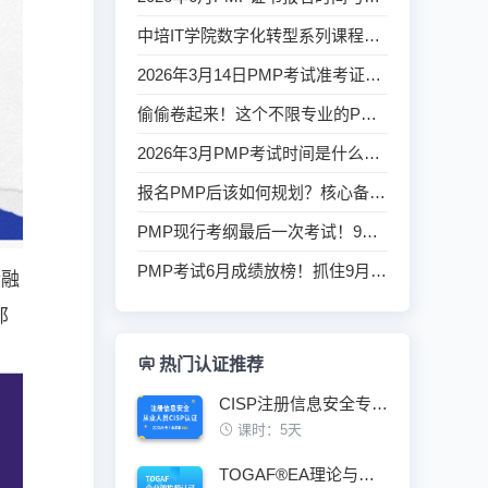
中培IT学院数字化转型系列课程，助您领跑数字时代
2026年3月14日PMP考试准考证下载通道即将开启，这些细节关乎成败！
偷偷卷起来！这个不限专业的PMP证书，宅家就能学！
2026年3月PMP考试时间是什么时候？该如何备考？
报名PMP后该如何规划？核心备考方向一次性讲清
PMP现行考纲最后一次考试！9月12日开考，现在备考来得及吗？
PMP考试6月成绩放榜！抓住9月旧考纲最后机会，附备考时间表
金融
那
热门认证推荐
CISP注册信息安全专业人员认证培训班
课时：5天
TOGAF®EA理论与实践鉴定级认证培训班