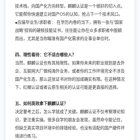
技术栈，向国产化方向转型，麒麟认证是一个很好的切入点。
它能帮你快速建立对国产OS的认知，抢占下一个技术风口。
●应届毕业生/求职者： 在学历内卷的当下，拥有一张与“国家
战略”挂钩的硬核技能证书，往往能让你在众多求职者中脱颖
而出，尤其是当你瞄准有国产化需求的企事业单位时。
四、理性看待：它不适合哪些人？
当然，麒麟认证也有其局限性。如果你未来的职业规划是去外
企、互联网大厂做纯海外业务，或者你的工作环境完全不涉及
国产化生态，那么这张证书对你的加成确实有限。在这种情况
下，红帽认证或者云原生相关的认证可能是更直接的选择。
五、如何高效拿下麒麟认证？
决定要考之后，怎么学就成了关键。麒麟认证不仅考察理论知
识，更注重实操。很多自学的朋友会发现，虽然命令能记住，
但缺乏真实项目环境中的排错经验，也没有适配的国产硬件环
境进行练习。