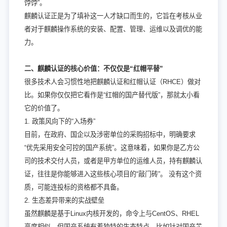
饽饽”。
麒麟认证正是为了填补这一人才缺口而生的，它旨在考核从业
者对于麒麟操作系统的安装、配置、管理、运维以及调优的能
力。
二、麒麟认证的核心价值：不仅仅是“红帽平替”
很多技术人会习惯性地把麒麟认证和红帽认证（RHCE）做对
比。如果你仅仅把它看作是“红帽的国产替代版”，那就太小看
它的价值了。
1. 政策风向下的“入场券”
目前，在政府、国企以及涉密单位的采购招标中，明确要求
“优先采用安全可控的国产系统”。这意味着，如果你是乙方公
司的技术交付人员，或者是甲方单位的运维人员，持有麒麟认
证，往往是你能够进入这些核心项目的“敲门砖”。 没有这个资
质，可能连投标的资格都不具备。
2. 生态差异带来的实战壁垒
虽然麒麟是基于Linux内核开发的，命令上与CentOS、RHEL
高度相似，但国产系统有着独特的生态特点。比如针对国产芯