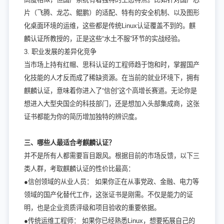
片（飞腾、龙芯、鲲鹏）的适配、特有的安全机制、以及图形
化桌面环境的运维，这些都是传统Linux认证覆盖不到的。麒
麟认证所教授的，正是这些“水土不服”环节的实战经验。
3. 职业发展的差异化竞争
当市场上持有红帽、思科认证的工程师趋于饱和时，掌握国产
化技能的人才反而成了稀缺资源。在当前的就业环境下，拥有
麒麟认证，意味着你进入了“信创”这个高增长赛道。无论你是
想进入大型央国企的科技部门，还是想加入头部集成商，这张
证书都能为你的简历增加独特的辨识度。
三、哪些人最适合考麒麟认证？
并不是所有人都需要盲目跟风。根据目前的市场反馈，以下三
类人群，考取麒麟认证的性价比最高：
●信创领域的从业人员： 如果你正在从事党政、金融、电力等
领域的国产化替代工作，这张证书是刚需。不仅是能力的证
明，也是企业资质评级和项目验收的重要依据。
●传统运维工程师： 如果你已经熟悉Linux，想要拓展自己的