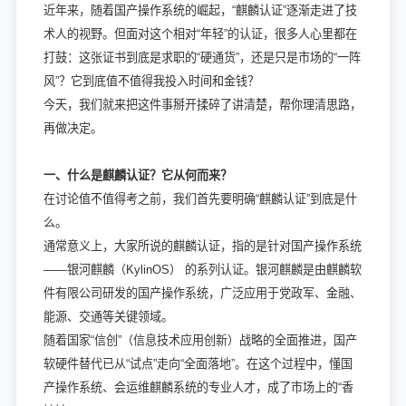
近年来，随着国产操作系统的崛起，“麒麟认证”逐渐走进了技
术人的视野。但面对这个相对“年轻”的认证，很多人心里都在
打鼓：这张证书到底是求职的“硬通货”，还是只是市场的“一阵
风”？它到底值不值得我投入时间和金钱？
今天，我们就来把这件事掰开揉碎了讲清楚，帮你理清思路，
再做决定。
一、什么是麒麟认证？它从何而来？
在讨论值不值得考之前，我们首先要明确“麒麟认证”到底是什
么。
通常意义上，大家所说的麒麟认证，指的是针对国产操作系统
——银河麒麟（KylinOS） 的系列认证。银河麒麟是由麒麟软
件有限公司研发的国产操作系统，广泛应用于党政军、金融、
能源、交通等关键领域。
随着国家“信创”（信息技术应用创新）战略的全面推进，国产
软硬件替代已从“试点”走向“全面落地”。在这个过程中，懂国
产操作系统、会运维麒麟系统的专业人才，成了市场上的“香