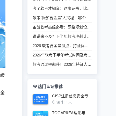
考了软考才知道：这张证书，比我想象中值钱得多
软考中级“含金量”大揭秘：哪个证书最值钱？科目怎么选不吃亏？
备战软考高级必看：网络规划设计师新大纲与第3版教程全面解读
谁说来不及？下半年软考冲刺计划，照着做就能过
2026 软考含金量盘点，持证优势一目了然
2026年软考下半年考试时间及考试科目安排官方发布
软考通过率飙升！2026年持证人数预计持续增加！
成绩
热门认证推荐
，全
CISP注册信息安全专业人员认证培训班
课时：5天
TOGAF®EA理论与实践鉴定级认证培训班