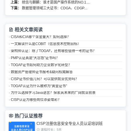
上篇：
统信与麒麟：谁才是国产操作系统的NO.1....
下篇：
数据管理领域三大证书：CDGA、CDGP....
相关文章阅读
· CISA和CIA哪个含金量大？如何选择？
· 一文解读什么是COBIT（信息技术控制目标）
· 架构师认证：除了TOGAF，还有哪些值得一考的证书？
· PMP认证真是“大忽悠”证书吗？
· TOGAF证书如何助力企业数字化转型？
· 数据资产管理师证书报考&疑问权威解答
· CISP证书价值几何？可以提供就业优势吗？
· TOGAF认证为什么被称为“黄金证书”
· 为什么选择学习Java语言？探索其未来的广阔就业前景
· CISP认证为哪些岗位添姿增彩？
热门认证推荐
CISP注册信息安全专业人员认证培训班
课程时长：5天