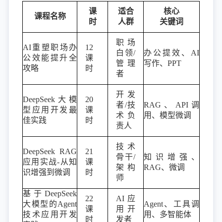
课
适合
核心
课程名称
时
人群
关键词
职场
AI重塑职场办
12
白领/
办公提效、AI
公效能提升全
课
管理
写作、PPT
攻略
时
者
开发
DeepSeek大模
20
者/技
RAG、API调
型应用开发最
课
术负
用、模型微调
佳实践
时
责人
技术
DeepSeek RAG
21
骨干/
知识增强、
应用实战-从知
课
架构
RAG、微调
识增强到微调
时
师
基于DeepSeek
22
AI应
大模型的Agent
Agent、工具调
课
用开
技术应用开发
用、多智能体
时
发者