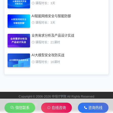
课程时长：3天
AI赋能网络安全与智能防御
课程时长：3天
业务需求分析及产品设计实战
课程时长：21课时
AI大模型安全攻防实战
课程时长：16课时
Copyright © 2006-2026 中培IT学院 All Rights Reserved
京ICP备13024721
京公网安备11010602201312 联系电话：400-808-
号-2
2006
微信联系
在线咨询
咨询热线