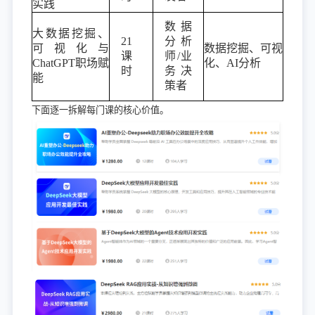
实践
数据
大数据挖掘、
21
分析
可视化与
数据挖掘、可视
课
师/业
ChatGPT职场赋
化、AI分析
时
务决
能
策者
下面逐一拆解每门课的核心价值。