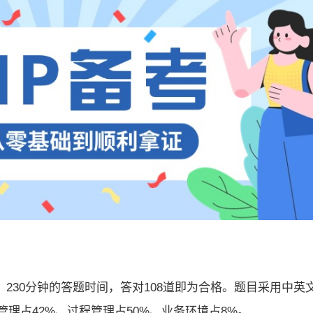
题、230分钟的答题时间，答对108道即为合格。题目采用中英
理占42%、过程管理占50%、业务环境占8%。