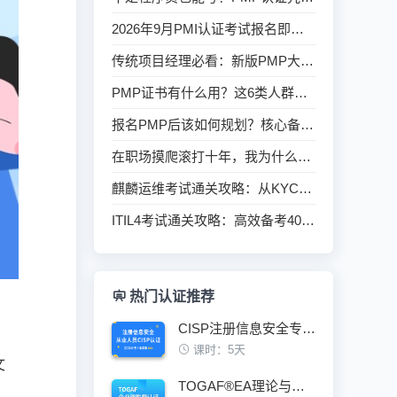
2026年9月PMI认证考试报名即将开启，抓住旧考纲红利！
传统项目经理必看：新版PMP大纲敏捷占比升至60%意味着什么？
PMP证书有什么用？这6类人群最值得报考
报名PMP后该如何规划？核心备考方向一次性讲清
在职场摸爬滚打十年，我为什么依然建议你去考PMP？
麒麟运维考试通关攻略：从KYCA到KYCP的备考路线与考试要点
ITIL4考试通关攻略：高效备考40题一次拿证指南
热门认证推荐
CISP注册信息安全专业人员认证培训班
课时：5天
文
TOGAF®EA理论与实践鉴定级认证培训班