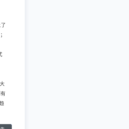
上了
建；
式
个大
则有
趋