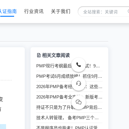
认证指南
行业资讯
关于我们
相关文章阅读
PMP现行考纲最后一次考试！9月12日开考，现在备考来得及吗？
PMP考试6月成绩放榜！抓住9月旧考纲最后机会，附备考时间表
2026年PMP备考经验分享：这些坑我踩过，你不用再踩
2026年PMP备考全攻略：新版考纲下如何高效通关？
变
持证不只是为了升职：PMP背后的政策红利，很多人没注意到
有
技术人转管理， 备考PMP三个月，我的完整经历分享
不是程序员也能考！PMP认证凭什么在六大行业都吃香