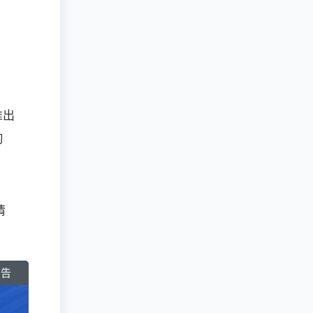
推出
习
情