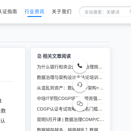
认证指南
行业资讯
关于我们
相关文章阅读
为什么银行和央企的数据治理岗位都要求CDGA/CDGP证书？
数据治理与架构设计方法论培训总结报告（2026年5月）
从混乱到资产：数据治理+架构+标准，三步解锁数据价值潜能
中培IT学院CDGP培训：师资强+题库全+上岸稳
准
CDGP认证考试攻略：报名门槛、考哪些内容、通过率多少？
是数
昆明5月开课 | 数据治理CDMP/CDGA认证招生中
A认
数据越存越多，越用越乱？数据治理到底怎么治？
。