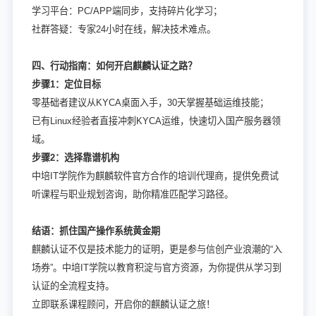
学习平台：PC/APP端同步，支持碎片化学习；
社群答疑：专家24小时在线，解决技术难点。
四、行动指南：如何开启麒麟认证之路？
步骤1：定位目标
零基础者建议从KYCA桌面入手，30天掌握基础运维技能；
已有Linux经验者直接冲刺KYCA运维，快速切入国产服务器领
域。
步骤2：选择靠谱机构
中培IT学院作为麒麟软件官方合作的培训代理商，提供免费试
听课程与职业规划咨询，助你精准匹配学习路径。
结语：抓住国产操作系统黄金期
麒麟认证不仅是技术能力的证明，更是参与信创产业浪潮的“入
场券”。中培IT学院以教育积淀与官方资源，为你提供从学习到
认证的全流程支持。
立即联系课程顾问，开启你的麒麟认证之旅！