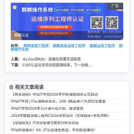
麒麟认证
标签：
麒麟桌面工程师
麒麟高级运维工程师
麒麟运维工程师
麒
麟操作系统
上篇：
从Linux到K8s：容器化部署实战指南
下篇：
CISP认证北京培训班圆满结束，下一站相....
相关文章阅读
· 【有奖调研】中培IT学院2026年中新课题调研正式启动
· 中培IT学院 | IT云课精英会员，109门精品课+7大岗位全覆盖
· 中培IT学院2026年公开课开班计划，敬请查收
· 2024年数据治理工程师CDGA考前培训（在线题库+考前冲刺）
· 【全国招生】IT项目管理与需求分析培训班
· 中培终极福利！64门IT实战课免费送，学到就是赚到！