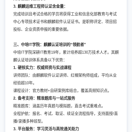
3. 麒麟运维工程师认证含金量：
完成培训且考试合格的学员将获得工业和信息化部教育与考试
中心专项技术证书和麒麟软件认证证书。是职称评定、项目招
投标、企业资质申报的重要依据。
三、中培IT学院：麒麟认证培训的“领航者”
中培IT学院深耕IT教育19年，累计培养超130万技术人才。其麒
麟认证培训体系具备以下优势：
1. 硬核实力：权威师资与实战课程
讲师团队：由麒麟软件认证讲师、红帽架构师组成，平均从业
经验超10年。
课程设计：官方教材+自研案例库结合，覆盖高频知识点。
2. 备考支持：精准题库与一站式服务
精准题库：涵盖历年真题与模拟题，直击考试重难点。
全程护航：报名、考试、取证、续证全流程指导，支持面授/直
播/录播多种班型。
3. 平台服务：学习灵活与高效通关助力