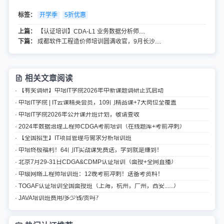
标签：
开学季
5折优惠
上篇：
【认证培训】CDA-L1 业务数据分析师....
下篇：
成都软件工程造价师培训圆满收官，9月长沙....
相关文章阅读
· 【有奖调研】中培IT学院2026年中新课题调研正式启动
· 中培IT学院 | IT云课精英会员，109门精品课+7大岗位全覆盖
· 中培IT学院2026年公开课开班计划，敬请查收
· 2024年数据治理工程师CDGA考前培训（在线题库+考前冲刺）
· 【全国招生】IT项目管理与需求分析培训班
· 中培终极福利！64门IT实战课免费送，学到就是赚到！
· 北京7月29-31日CDGA&CDMP认证培训（面授+全网直播）
· 中级网络工程师培训班：12晚考前冲刺！送备考资料！
· TOGAF认证培训全国面授班（上海，杭州，广州，西安......）
· JAVA培训班费用/多少钱/贵吗？