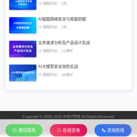
课程时长：3天
AI赋能网络安全与智能防御
课程时长：3天
业务需求分析及产品设计实战
课程时长：21课时
AI大模型安全攻防实战
课程时长：16课时
Copyright © 2006-2026 中培IT学院 All Rights Reserved
京ICP备13024721
京公网安备11010602201312 联系电话：400-808-
号-2
2006
微信联系
在线咨询
咨询热线