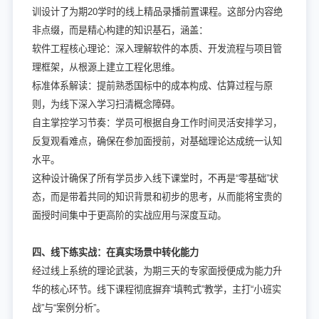
训设计了为期20学时的线上精品录播前置课程。这部分内容绝
非点缀，而是精心构建的知识基石，涵盖：
软件工程核心理论：深入理解软件的本质、开发流程与项目管
理框架，从根源上建立工程化思维。
标准体系解读：提前熟悉国标中的成本构成、估算过程与原
则，为线下深入学习扫清概念障碍。
自主掌控学习节奏：学员可根据自身工作时间灵活安排学习，
反复观看难点，确保在参加面授前，对基础理论达成统一认知
水平。
这种设计确保了所有学员步入线下课堂时，不再是“零基础”状
态，而是带着共同的知识背景和初步的思考，从而能将宝贵的
面授时间集中于更高阶的实战应用与深度互动。
四、线下练实战：在真实场景中转化能力
经过线上系统的理论武装，为期三天的专家面授便成为能力升
华的核心环节。线下课程彻底摒弃“填鸭式”教学，主打“小班实
战”与“案例分析”。