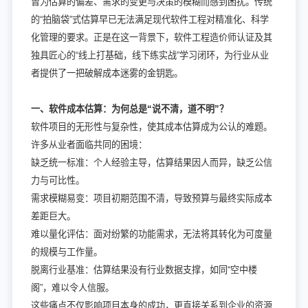
曾为估算的偏差、需求的变更与决策的模糊而感到困扰。传统
的“拍脑袋”式估算早已无法满足现代软件工程对精准化、科学
化管理的要求。正是在这一背景下，软件工程造价师认证及其
独具匠心的“线上打基础，线下练实战”学习闭环，为行业从业
者提供了一把破解成本迷雾的金钥匙。
一、软件成本估算：为何总是“说不清，道不明”？
软件项目的无形性与复杂性，使其成本估算成为公认的难题。
许多从业者面临共同的困境：
缺乏统一标准：个人经验主导，估算结果因人而异，缺乏公信
力与可比性。
需求模糊易变：项目初期范围不清，导致预算与最终实际成本
差距巨大。
难以量化评估：面对纷繁的功能需求，无法将其转化为可度量
的规模与工作量。
脱离行业基准：估算结果没有行业数据支撑，如同“空中楼
阁”，难以令人信服。
这些痛点不仅影响项目本身的成功，更直接关系到企业的资源