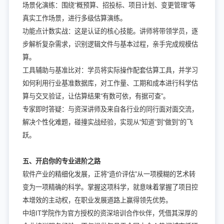
场景化演练：围绕“概预算、招投标、项目计划、变更管理”等
真实工作场景，进行多级估算演练。
功能点计数实战：这是认证的核心技能。讲师将带领学员，逐
步解析复杂需求，识别逻辑文件与基本过程，亲手完成规模估
算。
工具辅助与基准比对：学员将实际操作配套估算工具，并学习
如何利用行业基准数据库，对工作量、工期和成本进行科学估
算与交叉验证，让估算结果“有数可依，有据可查”。
专家即时答疑：与资深讲师及来自各行业的同行面对面交流，
解决个性化难题，碰撞实战经验，实现从“知道”到“做到”的飞
跃。
五、开启你的专业进阶之路
软件产业的精细化发展，正将“造价评估”从一项模糊的艺术转
变为一项精确的科学。掌握这项科学，就意味着掌握了项目控
本增效的主动权，在职业发展道路上赢得领先优势。
中培IT学院作为官方授权的资深培训合作伙伴，凭借其深厚的