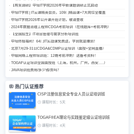
· 【有奖调研】中培IT学院2026年中新课题调研正式启动
· 中培IT学院 | IT云课精英会员，109门精品课+7大岗位全覆盖
· 中培IT学院2026年公开课开班计划，敬请查收
· 2024年数据治理工程师CDGA考前培训（在线题库+考前冲刺）
· 【全国招生】IT项目管理与需求分析培训班
· 中培终极福利！64门IT实战课免费送，学到就是赚到！
· 北京7月29-31日CDGA&CDMP认证培训（面授+全网直播）
· 中级网络工程师培训班：12晚考前冲刺！送备考资料！
· TOGAF认证培训全国面授班（上海，杭州，广州，西安......）
· JAVA培训班费用/多少钱/贵吗？
热门认证推荐
CISP注册信息安全专业人员认证培训班
课程时长：5天
TOGAF®EA理论与实践鉴定级认证培训班
课程时长：4天