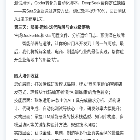
测试用例，Qoder转化为自动化脚本，DeepSeek帮你定位缺陷
——某SaaS企业通过这套方法，测试效率提升70%，回归测试
从1周压缩至1天。
第三天：部署-运维-迭代阶段与企业级落地
生成Dockerfile和K8s配置文件、分析运维日志、预测潜在故障
——智能部署与运维，让你的应用从开发到上线一气呵成。最
后，我们将拆解金融、电商、制造等行业的最佳实践，帮你避
开企业落地中的那些“坑”。
四大培训收益
思维层面：打破传统研发模式局限，建立“意图驱动”的智能研
发范式，理解从“代码编写者”到“AI训练师”的角色转变；
技能层面：熟练运用6+款主流AI工具完成需求分析、架构设
计、代码生成、自动化测试等核心工作，研发效率大幅提升；
架构层面：掌握LLM赋能研发的技术栈选型、知识库构建、多
模型协同等关键架构设计方法，规避技术风险；
实践层面：获取金融、电商、制造等多行业真实案例的最佳实