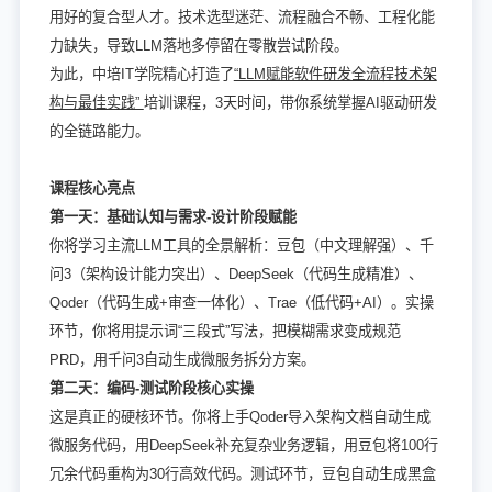
用好的复合型人才。技术选型迷茫、流程融合不畅、工程化能
力缺失，导致LLM落地多停留在零散尝试阶段。
为此，中培IT学院精心打造了
“LLM赋能软件研发全流程技术架
构与最佳实践”
培训课程，3天时间，带你系统掌握AI驱动研发
的全链路能力。
课程核心亮点
第一天：基础认知与需求-设计阶段赋能
你将学习主流LLM工具的全景解析：豆包（中文理解强）、千
问3（架构设计能力突出）、DeepSeek（代码生成精准）、
Qoder（代码生成+审查一体化）、Trae（低代码+AI）。实操
环节，你将用提示词“三段式”写法，把模糊需求变成规范
PRD，用千问3自动生成微服务拆分方案。
第二天：编码-测试阶段核心实操
这是真正的硬核环节。你将上手Qoder导入架构文档自动生成
微服务代码，用DeepSeek补充复杂业务逻辑，用豆包将100行
冗余代码重构为30行高效代码。测试环节，豆包自动生成黑盒