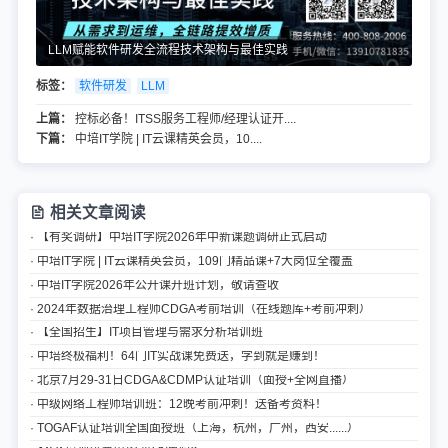
LLM赋能软件研发全流程技术架构与最佳实践
标签：
软件研发
LLM
上篇：
控标必备！ITSS服务工程师/经理认证开....
下篇：
中培IT学院 | IT云课精英会员，10....
相关文章阅读
· 【有奖调研】中培IT学院2026年中新课题调研正式启动
· 中培IT学院 | IT云课精英会员，109门精品课+7大岗位全覆盖
· 中培IT学院2026年公开课开班计划，敬请查收
· 2024年数据治理工程师CDGA考前培训（在线题库+考前冲刺）
· 【全国招生】IT项目管理与需求分析培训班
· 中培终极福利！64门IT实战课免费送，学到就是赚到！
· 北京7月29-31日CDGA&CDMP认证培训（面授+全网直播）
· 中级网络工程师培训班：12晚考前冲刺！送备考资料！
· TOGAF认证培训全国面授班（上海，杭州，广州，西安......）