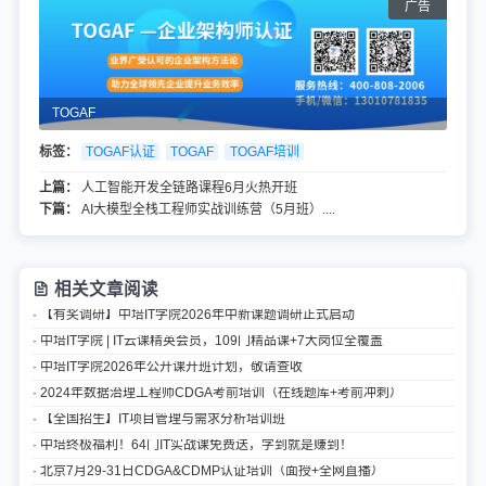
TOGAF
标签：
TOGAF认证
TOGAF
TOGAF培训
上篇：
人工智能开发全链路课程6月火热开班
下篇：
AI大模型全栈工程师实战训练营（5月班）....
相关文章阅读
· 【有奖调研】中培IT学院2026年中新课题调研正式启动
· 中培IT学院 | IT云课精英会员，109门精品课+7大岗位全覆盖
· 中培IT学院2026年公开课开班计划，敬请查收
· 2024年数据治理工程师CDGA考前培训（在线题库+考前冲刺）
· 【全国招生】IT项目管理与需求分析培训班
· 中培终极福利！64门IT实战课免费送，学到就是赚到！
· 北京7月29-31日CDGA&CDMP认证培训（面授+全网直播）