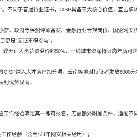
”。不同于普通行业证书，CISP具备三大核心价值，直击职
性门槛”。政府等保测评师备案、金融行业合规岗位、国企网安
目更是“无证不得参与”。
元，较无证人员薪资溢价超50%，一线城市资深持证岗年薪可
CISP纳入人才落户加分项，云南等地对持证者发放8000元
福利优势显著。
历+对应工作经验满足其一即可报名，无需额外附加条件，适配不
关工作经验（含至少1年网安相关经历）；