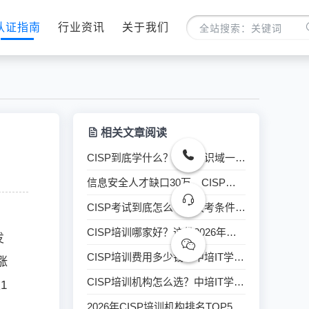
认证指南
行业资讯
关于我们
相关文章阅读
CISP到底学什么？十大知识域一文读懂
信息安全人才缺口30万，CISP凭什么成了行业标配
CISP考试到底怎么考？报考条件、题型、备考一次说清
CISP培训哪家好？这份2026年机构选择指南请收好
发
CISP培训费用多少钱？中培IT学院CISP培训性价比与通过率详解
涨
CISP培训机构怎么选？中培IT学院CISP培训优势深度测评
1
2026年CISP培训机构排名TOP5（官方授权名单+真实学员反馈）