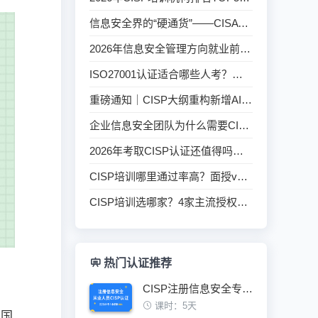
信息安全界的“硬通货”——CISAW认证，五大方向任你选
2026年信息安全管理方向就业前景如何？ISO27001认证价值深度解读
ISO27001认证适合哪些人考？从信息安全管理到合规审计全岗位解析
重磅通知｜CISP大纲重构新增AI/工控考点，现在备考才是最优解
企业信息安全团队为什么需要CISP持证人才？
2026年考取CISP认证还值得吗？真实数据告诉你
CISP培训哪里通过率高？面授vs在线模式对比指南
CISP培训选哪家？4家主流授权机构五个维度横向对比
热门认证推荐
CISP注册信息安全专业人员认证培训班
课时：5天
、国