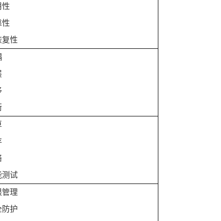
用性
靠性
恢复性
耦
展
移
衡
算
存
络
能测试
限管理
全防护