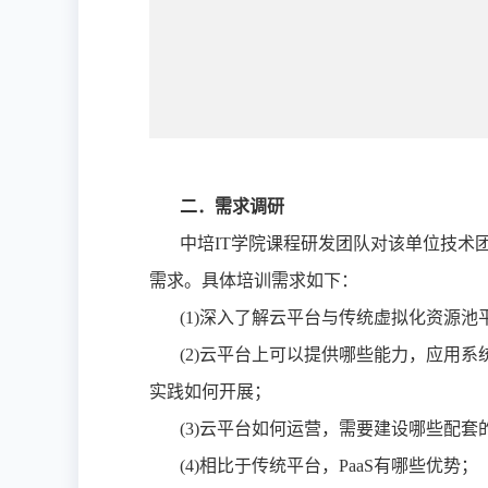
二．需求调研
中培IT学院课程研发团队对该单位技术
需求。具体培训需求如下：
(1)深入了解云平台与传统虚拟化资源
(2)云平台上可以提供哪些能力，应用
实践如何开展；
(3)云平台如何运营，需要建设哪些配套
(4)相比于传统平台，PaaS有哪些优势；