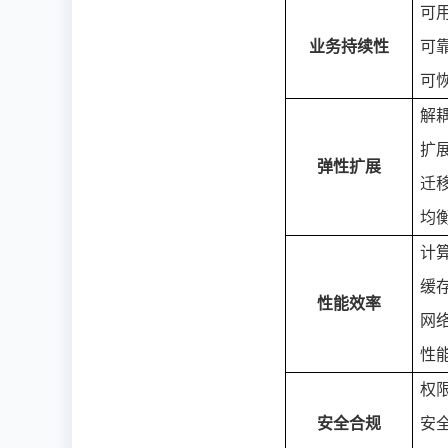
可
业务持续性
可
可
解
扩
弹性扩展
迁
均
计
缓
性能效率
网
性
权
安全合规
安