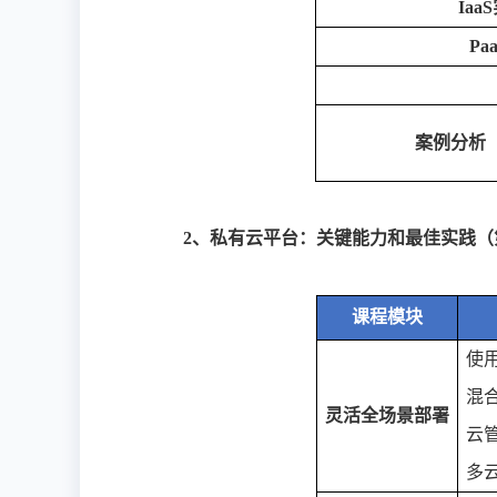
Iaa
Pa
案例分析
2、
私有云平台：关键能力和最佳实践
（
课程模块
使
混
灵活全场景部署
云
多