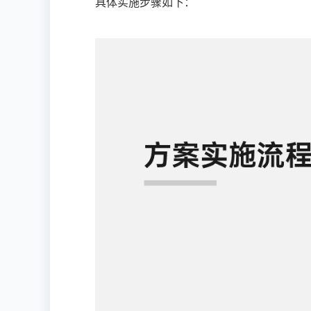
具体实施步骤如下：