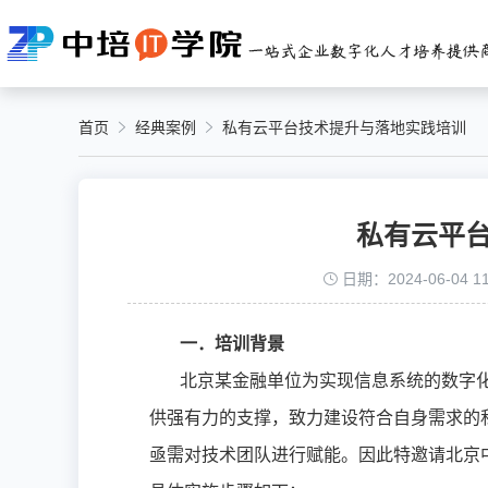
首页
经典案例
私有云平台技术提升与落地实践培训
私有云平
日期：2024-06-04 11
一．培训背景
北京某金融单位为实现信息系统的数字
供强有力的支撑，致力建设符合自身需求的
亟需对技术团队进行赋能。因此特邀请北京中