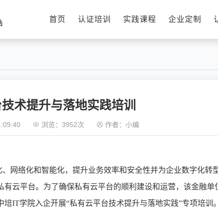
首页
认证培训
实践课程
企业定制
台技术提升与落地实践培训
:09:40
浏览：3952次
作者：小编
化、网络化和智能化，提升业务效率和安全性并为企业数字化转
私有云平台。为了确保私有云平台的顺利建设和运营，该金融单
培IT学院入企开展“私有云平台技术提升与落地实践”专项培训