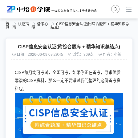
首
认证指
备考心
CISP信息安全认证(附综合题库 + 精华知识总
页
南
得
结点)
CISP信息安全认证(附综合题库 + 精华知识总结点)
日期：2026-06-09 09:29:45
浏览：369次
作者：小编
CISP每月均可考试，全国可考，如果你正在备考，寻求优质
靠谱的CISP资料，那么一定不要错过我们整理的这份备考资
料包。