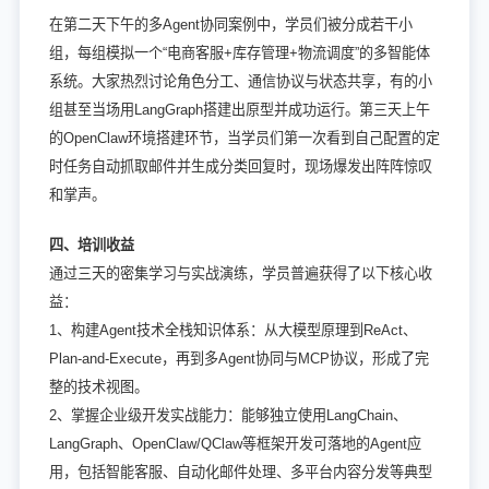
在第二天下午的多Agent协同案例中，学员们被分成若干小
组，每组模拟一个“电商客服+库存管理+物流调度”的多智能体
系统。大家热烈讨论角色分工、通信协议与状态共享，有的小
组甚至当场用LangGraph搭建出原型并成功运行。第三天上午
的OpenClaw环境搭建环节，当学员们第一次看到自己配置的定
时任务自动抓取邮件并生成分类回复时，现场爆发出阵阵惊叹
和掌声。
四、培训收益
通过三天的密集学习与实战演练，学员普遍获得了以下核心收
益：
1、构建Agent技术全栈知识体系：从大模型原理到ReAct、
Plan-and-Execute，再到多Agent协同与MCP协议，形成了完
整的技术视图。
2、掌握企业级开发实战能力：能够独立使用LangChain、
LangGraph、OpenClaw/QClaw等框架开发可落地的Agent应
用，包括智能客服、自动化邮件处理、多平台内容分发等典型