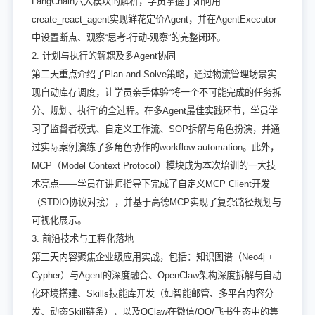
LangChain六大模块的解析，学员掌握了如何用
create_react_agent实现鲜花定价Agent，并在AgentExecutor
中设置断点、观察“思考-行动-观察”的完整闭环。
2. 计划与执行的解耦及多Agent协同
第二天重点介绍了Plan-and-Solve策略，通过物流管理场景实
现自动库存调度，让学员亲手体验“将一个不可能完成的任务拆
分、规划、执行”的全过程。在多Agent最佳实践环节，学员学
习了监督者模式、自定义工作流、SOP拆解与角色扮演，并通
过实际案例演练了多角色协作的workflow automation。此外，
MCP（Model Context Protocol）模块成为本次培训的一大技
术亮点——学员在讲师指导下完成了自定义MCP Client开发
（STDIO协议对接），并基于高德MCP实现了复杂路径规划与
可视化展示。
3. 前沿技术与工程化落地
第三天内容聚焦企业级应用实战，包括：知识图谱（Neo4j +
Cypher）与Agent的深度融合、OpenClaw架构深度拆解与自动
化环境搭建、Skills技能库开发（如智能邮管、多平台内容分
发、动态Skill链条），以及QClaw在微信/QQ/飞书生态中的集