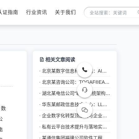
认证指南
行业资讯
关于我们
相关文章阅读
· 北京某数字信息科技公司：AI应用助力职场效能提升
· 北京某咨询公司：TOGAF®EA认证-企业架构深度研修培训
· 湖北某电信公司“软考-系统架构设计师” 考前培训—成功案例
· 华东某邮政信息技术中心：LLM大模型应用与智能体开发实战
，数
· 企业数字化转型顶层设与企业架构TOGAF9.2鉴定级认证培训
公
· 私有云平台技术提升与落地实践培训
电
· 某通信集团福建公司软件工程造价培训