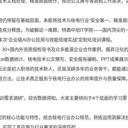
量技术文档处理、精准数据统计、规范公文撰写等高频工作需求，
用仍停留在基础层面，未能将技术与核电行业“安全第一、精准高
能充分释放。为破解这一难题，特邀中培IT学院——国内顶尖的
次“企业级AI办公应用与效能倍增实战”定制化培训课程。
、30+国内外资质授权背书及众多能源企业合作案例，摒弃泛化
cel数据统计、核电技术公文撰写、安全报告编制、PPT成果展
。无论是初入职场的技术新人，还是深耕多年的业务骨干，都能通
使用方法，让技术真正服务于核电行业办公的效率提升与质量保障
训需求调研”。综合数据得知，大家主要倾向于4个层面的学习需
k大模型的核心功能与特性，结合核电行业办公规范，熟练运用其解决
，实现工具应用与行业要求的深度匹配。