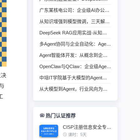
广东某核电公司：企业级AI办公应用与效能倍增实战
从知识增强到模型微调，三天解锁企业级智能检索全技能
DeepSeek RAG应用实战-从知识增强到微调
多Agent协同与企业自动化：Agent技术重塑业务流程
Agent智能体开发：从概念到企业级落地实践
OpenClaw与QClaw：企业级Agent工程化落地双引擎
主决
中培IT学院基于大模型的Agent技术应用开发实践6月广州班圆满结束
与
从大模型到Agent，行业风向为何彻底转变
工
热门认证推荐
CISP注册信息安全专业人员认证培训班
课时：5天