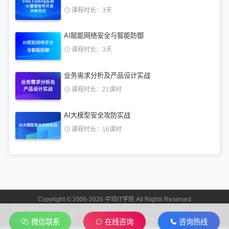
课程时长：3天
AI赋能网络安全与智能防御
课程时长：3天
业务需求分析及产品设计实战
课程时长：21课时
AI大模型安全攻防实战
课程时长：16课时
Copyright © 2006-2026 中培IT学院 All Rights Reserved
京ICP备13024721
京公网安备11010602201312 联系电话：400-808-
号-2
2006
微信联系
在线咨询
咨询热线