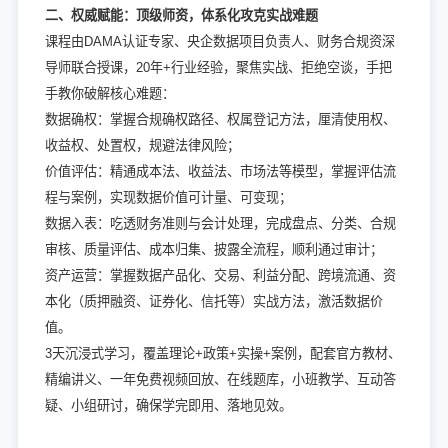
二、权威赋能：顶级师资，体系化攻克实战难题
课程由DAMA认证专家、央企数据项目负责人、财务合规资深
导师联合授课，20年+行业经验，聚焦实战、拒绝空谈，手把
手教你破解核心难题：
数据确权：掌握合规确权路径、权属登记方法，厘清使用权、
收益权、处置权，规避法律风险；
价值评估：精通成本法、收益法、市场法等模型，掌握评估流
程与案例，实现数据价值可计量、可变现；
数据入表：吃透财务准则与会计处理，完成盘点、分类、合规
审核、质量评估、成本归集、披露全流程，顺利通过审计；
资产运营：掌握数据产品化、交易、利益分配、跨境流通、资
本化（质押融资、证券化、信托等）实战方法，激活数据价
值。
3天沉浸式学习，覆盖理论+政策+实操+案例，配套官方教材、
精编讲义、一年免费视频回放、在线题库，小班教学、互动答
疑、小组研讨，确保学完即用、落地见效。