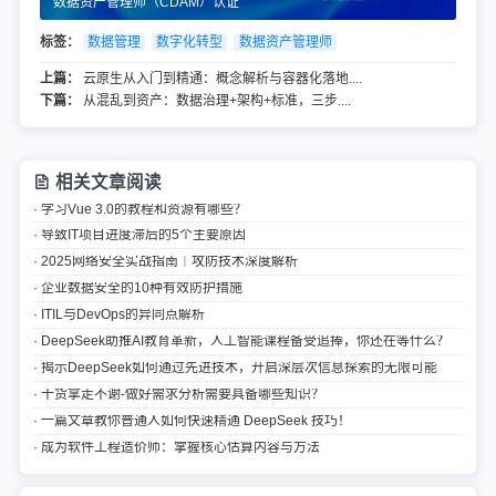
数据资产管理师（CDAM）认证
标签：
数据管理
数字化转型
数据资产管理师
上篇：
云原生从入门到精通：概念解析与容器化落地....
下篇：
从混乱到资产：数据治理+架构+标准，三步....
相关文章阅读
· 学习Vue 3.0的教程和资源有哪些？
· 导致IT项目进度滞后的5个主要原因
· 2025网络安全实战指南｜攻防技术深度解析
· 企业数据安全的10种有效防护措施
· ITIL与DevOps的异同点解析
· DeepSeek助推AI教育革新，人工智能课程备受追捧，你还在等什么？
· 揭示DeepSeek如何通过先进技术，开启深层次信息探索的无限可能
· 干货拿走不谢-做好需求分析需要具备哪些知识？
· 一篇文章教你普通人如何快速精通 DeepSeek 技巧！
· 成为软件工程造价师：掌握核心估算内容与方法