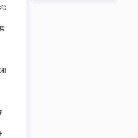
体验
集
域相
，
等
件