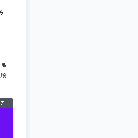
方
，随
程顾