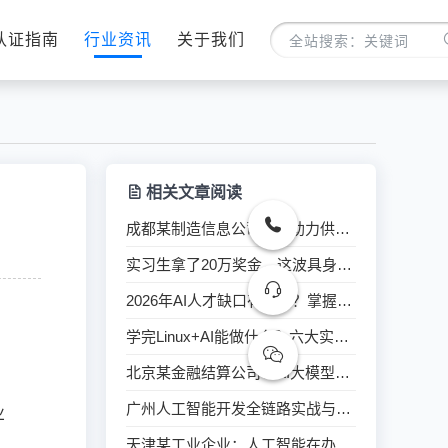
认证指南
行业资讯
关于我们
相关文章阅读
成都某制造信息公司：AI助力供应商质量管理系统提升训练培训
实习生拿了20万奖金，这波具身智能红利普通人怎么抓？
2026年AI人才缺口有多大？掌握Linux+AI工具链迎来黄金期
学完Linux+AI能做什么？六大实战应用场景全解析
北京某金融结算公司：AI大模型赋能研发场景创新培训
，
广州人工智能开发全链路实战与案例分析6月开课
业
天津某工业企业：人工智能在办公中的应用培训
，